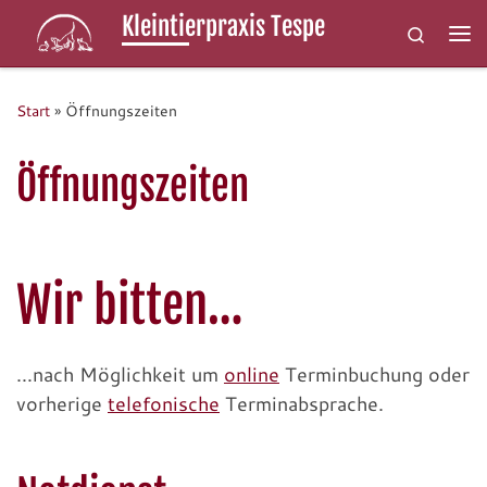
Kleintierpraxis Tespe
Search
Zum Inhalt springen
Me
Start
»
Öffnungszeiten
Öffnungszeiten
Wir bitten…
…nach Möglichkeit um
online
Terminbuchung oder
vorherige
telefonische
Terminabsprache.